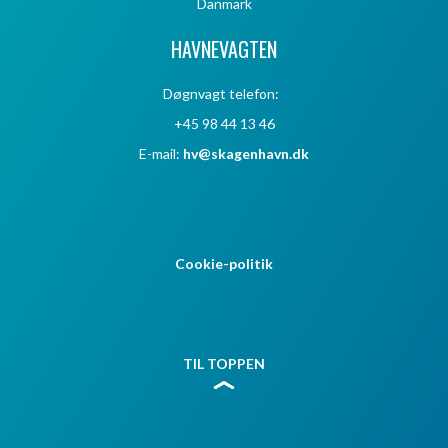
Danmark
HAVNEVAGTEN
Døgnvagt telefon:
+45 98 44 13 46
E-mail:
hv@skagenhavn.dk
Cookie-politik
TIL TOPPEN