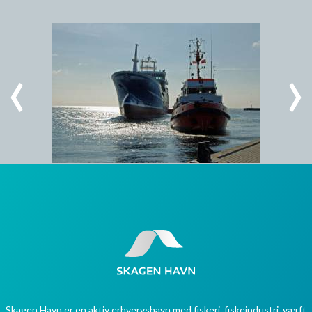
Skagen Havn er en aktiv erhvervshavn med fiskeri, fiskeindustri, værft