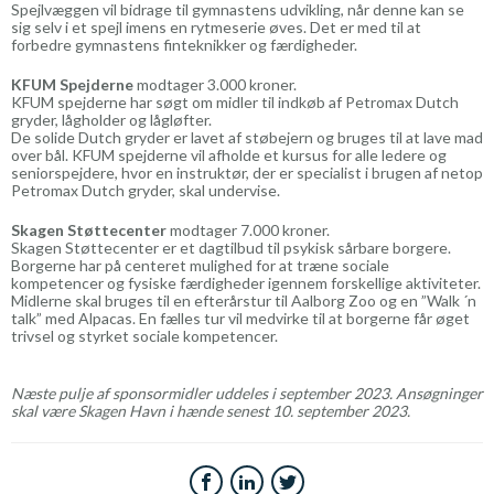
Spejlvæggen vil bidrage til gymnastens udvikling, når denne kan se
sig selv i et spejl imens en rytmeserie øves. Det er med til at
forbedre gymnastens finteknikker og færdigheder.
KFUM Spejderne
modtager 3.000 kroner.
KFUM spejderne har søgt om midler til indkøb af Petromax Dutch
gryder, lågholder og lågløfter.
De solide Dutch gryder er lavet af støbejern og bruges til at lave mad
over bål. KFUM spejderne vil afholde et kursus for alle ledere og
seniorspejdere, hvor en instruktør, der er specialist i brugen af netop
Petromax Dutch gryder, skal undervise.
Skagen Støttecenter
modtager 7.000 kroner.
Skagen Støttecenter er et dagtilbud til psykisk sårbare borgere.
Borgerne har på centeret mulighed for at træne sociale
kompetencer og fysiske færdigheder igennem forskellige aktiviteter.
Midlerne skal bruges til en efterårstur til Aalborg Zoo og en ”Walk ´n
talk” med Alpacas. En fælles tur vil medvirke til at borgerne får øget
trivsel og styrket sociale kompetencer.
Næste pulje af sponsormidler uddeles i september 2023. Ansøgninger
skal være Skagen Havn i hænde senest 10. september 2023.