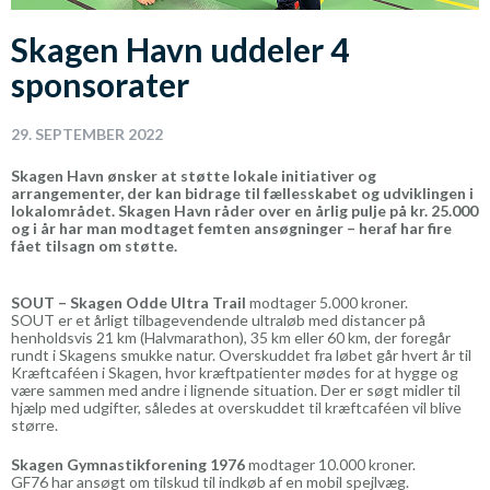
Skagen Havn uddeler 4
sponsorater
29. SEPTEMBER 2022
Skagen Havn ønsker at støtte lokale initiativer og
arrangementer, der kan bidrage til fællesskabet og udviklingen i
lokalområdet. Skagen Havn råder over en årlig pulje på kr. 25.000
og i år har man modtaget femten ansøgninger – heraf har fire
fået tilsagn om støtte.
SOUT – Skagen Odde Ultra Trail
modtager 5.000 kroner.
SOUT er et årligt tilbagevendende ultraløb med distancer på
henholdsvis 21 km (Halvmarathon), 35 km eller 60 km, der foregår
rundt i Skagens smukke natur. Overskuddet fra løbet går hvert år til
Kræftcaféen i Skagen, hvor kræftpatienter mødes for at hygge og
være sammen med andre i lignende situation. Der er søgt midler til
hjælp med udgifter, således at overskuddet til kræftcaféen vil blive
større.
Skagen Gymnastikforening 1976
modtager 10.000 kroner.
GF76 har ansøgt om tilskud til indkøb af en mobil spejlvæg.