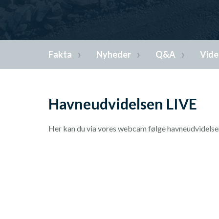
Fakta
Nyheder
Q&A
Vid
Havneudvidelsen LIVE
Her kan du via vores webcam følge havneudvidelsen 