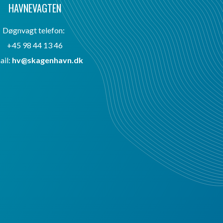
HAVNEVAGTEN
Døgnvagt telefon:
+45 98 44 13 46
ail:
hv@skagenhavn.dk