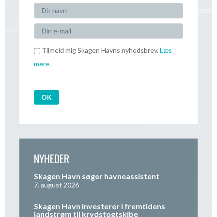
Tilmeld mig Skagen Havns nyhedsbrev.
Læs
mere
.
NYHEDER
Skagen Havn søger havneassistent
7. august 2026
Skagen Havn investerer i fremtidens
landstrøm til krydstogtskibe