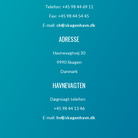
Telefon: +45 98 44 69 11
Fax: +45 98 44 54 45
E-mail:
sh@skagenhavn.dk
ADRESSE
Havnevagtvej 30
9990 Skagen
Danmark
HAVNEVAGTEN
Døgnvagt telefon:
+45 98 44 13 46
E-mail:
hv@skagenhavn.dk