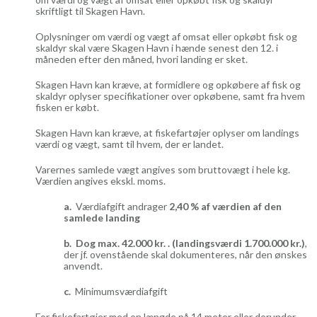
skriftligt til Skagen Havn.
Oplysninger om værdi og vægt af omsat eller opkøbt fisk og
skaldyr skal være Skagen Havn i hænde senest den 12. i
måneden efter den måned, hvori landing er sket.
Skagen Havn kan kræve, at formidlere og opkøbere af fisk og
skaldyr oplyser specifikationer over opkøbene, samt fra hvem
fisken er købt.
Skagen Havn kan kræve, at fiskefartøjer oplyser om landings
værdi og vægt, samt til hvem, der er landet.
Varernes samlede vægt angives som bruttovægt i hele kg.
Værdien angives ekskl. moms.
a.
Værdiafgift andrager
2,40 % af værdien af den
samlede landing
b.
Dog max. 42.000 kr. . (landingsværdi 1.700.000 kr.)
,
der jf. ovenstående skal dokumenteres, når den ønskes
anvendt.
c.
Minimumsværdiafgift
For fiskefartøjer med en længde på 14 meter eller derunder