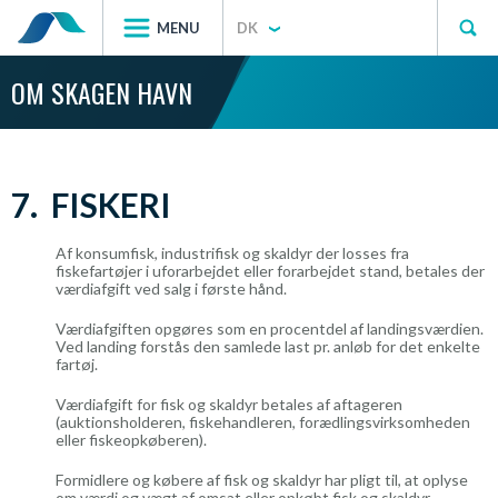
MENU
DK
OM SKAGEN HAVN
7. FISKERI
Af konsumfisk, industrifisk og skaldyr der losses fra
fiskefartøjer i uforarbejdet eller forarbejdet stand, betales der
værdiafgift ved salg i første hånd.
Værdiafgiften opgøres som en procentdel af landingsværdien.
Ved landing forstås den samlede last pr. anløb for det enkelte
fartøj.
Værdiafgift for fisk og skaldyr betales af aftageren
(auktionsholderen, fiskehandleren, forædlingsvirksomheden
eller fiskeopkøberen).
Formidlere og købere af fisk og skaldyr har pligt til, at oplyse
om værdi og vægt af omsat eller opkøbt fisk og skaldyr