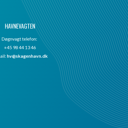
HAVNEVAGTEN
Døgnvagt telefon:
+45 98 44 13 46
ail:
hv@skagenhavn.dk