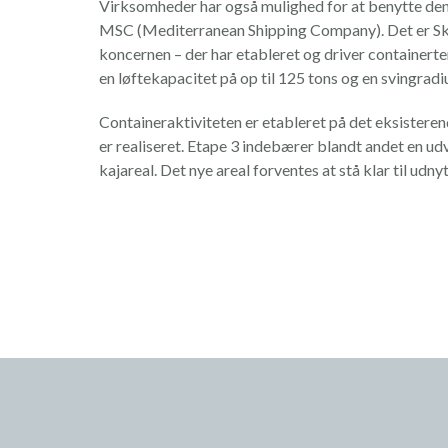
Virksomheder har også mulighed for at benytte den
MSC (Mediterranean Shipping Company). Det er Ska
koncernen – der har etableret og driver containerte
en løftekapacitet på op til 125 tons og en svingradi
Containeraktiviteten er etableret på det eksisterende
er realiseret. Etape 3 indebærer blandt andet en u
kajareal. Det nye areal forventes at stå klar til udny