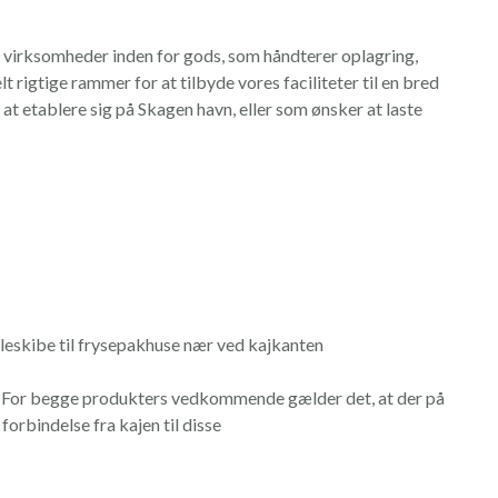
virksomheder inden for gods, som håndterer oplagring,
lt rigtige rammer for at tilbyde vores faciliteter til en bred
at etablere sig på Skagen havn, eller som ønsker at laste
øleskibe til frysepakhuse nær ved kajkanten
ie. For begge produkters vedkommende gælder det, at der på
rbindelse fra kajen til disse