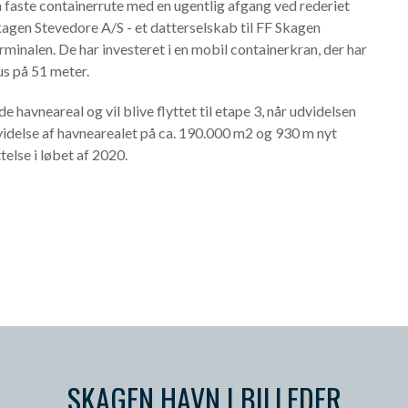
 faste containerrute med en ugentlig afgang ved rederiet
gen Stevedore A/S - et datterselskab til FF Skagen
rminalen. De har investeret i en mobil containerkran, der har
us på 51 meter.
 havneareal og vil blive flyttet til etape 3, når udvidelsen
dvidelse af havnearealet på ca. 190.000 m2 og 930 m nyt
ttelse i løbet af 2020.
SKAGEN HAVN I BILLEDER