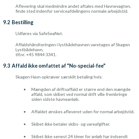
Aflevering skal medmindre andet aftales med Havnevagten,
finde sted indenfor serviceafdelingens normale arbejdstid.
9.2 Bestilling
Udføres via SafeSeaNet.
Affaldshåndteringen i lystbådehavnen varetages af Skagen
Lystbådehavn,
tlf.nr. +45 9844 3341.
9.3 Affald ikke omfattet af "No-special-fee"
Skagen Havn opkræver særskilt betaling hvis:
Mængden af driftsaffald er større end den mængde
affald, som skibet ved normal drift ville frembringe
siden sidste havneanløb.
Affaldet ønskes afleveret uden for normal arbejdstid.
Skibet ikke betaler skibs- og vareafgifter.
Skibet ikke senest 24 timer for anløb har indsendt