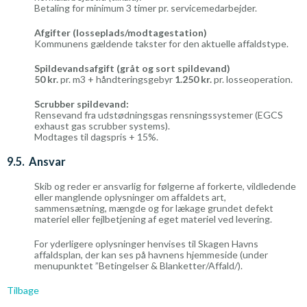
Betaling for minimum 3 timer pr. servicemedarbejder.
Afgifter (losseplads/modtagestation)
Kommunens gældende takster for den aktuelle affaldstype.
Spildevandsafgift (gråt og sort spildevand)
50 kr.
pr. m3 + håndteringsgebyr
1.250 kr.
pr. losseoperation.
Scrubber spildevand:
Rensevand fra udstødningsgas rensningssystemer (EGCS
exhaust gas scrubber systems).
Modtages til dagspris + 15%.
9.5. Ansvar
Skib og reder er ansvarlig for følgerne af forkerte, vildledende
eller manglende oplysninger om affaldets art,
sammensætning, mængde og for lækage grundet defekt
materiel eller fejlbetjening af eget materiel ved levering.
For yderligere oplysninger henvises til Skagen Havns
affaldsplan, der kan ses på havnens hjemmeside (under
menupunktet ”Betingelser & Blanketter/Affald/).
Tilbage