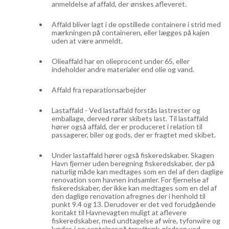
anmeldelse af affald, der ønskes afleveret.
Affald bliver lagt i de opstillede containere i strid med
mærkningen på containeren, eller lægges på kajen
uden at være anmeldt.
Olieaffald har en olieprocent under 65, eller
indeholder andre materialer end olie og vand.
Affald fra reparationsarbejder
Lastaffald - Ved lastaffald forstås lastrester og
emballage, derved rører skibets last. Til lastaffald
hører også affald, der er produceret i relation til
passagerer, biler og gods, der er fragtet med skibet.
Under lastaffald hører også fiskeredskaber. Skagen
Havn fjerner uden beregning fiskeredskaber, der på
naturlig måde kan medtages som en del af den daglige
renovation som havnen indsamler. For fjernelse af
fiskeredskaber, der ikke kan medtages som en del af
den daglige renovation afregnes der i henhold til
punkt 9.4 og 13. Derudover er det ved forudgående
kontakt til Havnevagten muligt at aflevere
fiskeredskaber, med undtagelse af wire, tyfonwire og
kæder, i en container på trawltræk-pladsen ved