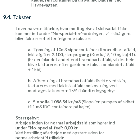
Havnevagten.
9.4. Takster
I ovennævnte tilfælde, hvor modtagelse af skibsaffald ikke
kommer ind under ”No-special-fee”-ordningen, vil skib/agent
blive faktureret efter følgende takster:
a.
Tømning af 10m3 vippecontainer til brændbart affald,
inkl. afgifter
2.100, - kr. pr. gang
(Kun kaj 9, 10 og kaj 41).
(Er der iblandet andet end brændbart affald, vil det hele
blive faktureret efter gældende takst for blandet affald
+ 15%)
b.
Afhentning af brændbart affald direkte ved skib,
faktureres med faktisk affaldsomkostning ved
modtagestationen + 15% i håndteringsgebyr
c.
Slopolie 1.086,54 kr./m3
(Slopolien pumpes af skibet
til 1 m3 IBC-containere på kajen).
Startgebyr:
Arbejde inden for
normal arbejdstid
som hører ind
under
”No-special-fee”: 0,00 kr.
Ved bestilling af arbejde med opstart uden for
normalarbejdstid (tilkald):