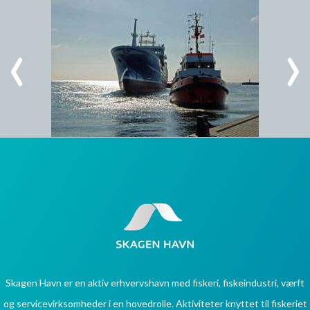
Skagen Havn er en aktiv erhvervshavn med fiskeri, fiskeindustri, værft
og servicevirksomheder i en hovedrolle. Aktiviteter knyttet til fiskeriet