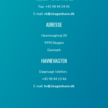
Fax: +45 98 44 54 45
E-mail:
sh@skagenhavn.dk
ADRESSE
Havnevagtvej 30
9990 Skagen
Danmark
HAVNEVAGTEN
Døgnvagt telefon:
+45 98 44 13 46
E-mail:
hv@skagenhavn.dk