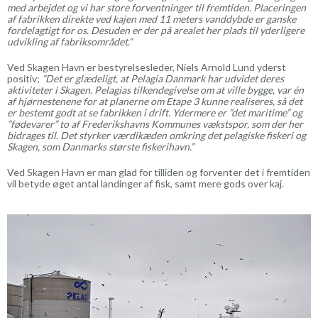
med arbejdet og vi har store forventninger til fremtiden. Placeringen
af fabrikken direkte ved kajen med 11 meters vanddybde er ganske
fordelagtigt for os. Desuden er der på arealet her plads til yderligere
udvikling af fabriksområdet.”
Ved Skagen Havn er bestyrelsesleder, Niels Arnold Lund yderst
positiv;
”Det er glædeligt, at Pelagia Danmark har udvidet deres
aktiviteter i Skagen. Pelagias tilkendegivelse om at ville bygge, var én
af hjørnestenene for at planerne om Etape 3 kunne realiseres, så det
er bestemt godt at se fabrikken i drift. Ydermere er ”det maritime” og
”fødevarer” to af Frederikshavns Kommunes vækstspor, som der her
bidrages til. Det styrker værdikæden omkring det pelagiske fiskeri og
Skagen, som Danmarks største fiskerihavn.”
Ved Skagen Havn er man glad for tilliden og forventer det i fremtiden
vil betyde øget antal landinger af fisk, samt mere gods over kaj.