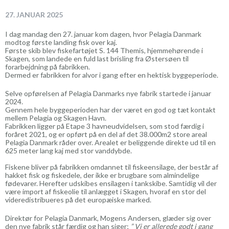
27. JANUAR 2025
I dag mandag den 27. januar kom dagen, hvor Pelagia Danmark
modtog første landing fisk over kaj.
Første skib blev fiskefartøjet S. 144 Themis, hjemmehørende i
Skagen, som landede en fuld last brisling fra Østersøen til
forarbejdning på fabrikken.
Dermed er fabrikken for alvor i gang efter en hektisk byggeperiode.
Selve opførelsen af Pelagia Danmarks nye fabrik startede i januar
2024.
Gennem hele byggeperioden har der været en god og tæt kontakt
mellem Pelagia og Skagen Havn.
Fabrikken ligger på Etape 3 havneudvidelsen, som stod færdig i
foråret 2021, og er opført på en del af det 38.000m2 store areal
Pelagia Danmark råder over. Arealet er beliggende direkte ud til en
625 meter lang kaj med stor vanddybde.
Fiskene bliver på fabrikken omdannet til fiskeensilage, der består af
hakket fisk og fiskedele, der ikke er brugbare som almindelige
fødevarer. Herefter udskibes ensilagen i tankskibe. Samtidig vil der
være import af fiskeolie til anlægget i Skagen, hvoraf en stor del
videredistribueres på det europæiske marked.
Direktør for Pelagia Danmark, Mogens Andersen, glæder sig over
den nye fabrik står færdig og han siger;
” Vi er allerede godt i gang