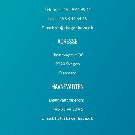
Telefon: +45 98 44 69 11
Fax: +45 98 44 54 45
E-mail:
sh@skagenhavn.dk
ADRESSE
Havnevagtvej 30
9990 Skagen
Danmark
HAVNEVAGTEN
Døgnvagt telefon:
+45 98 44 13 46
E-mail:
hv@skagenhavn.dk